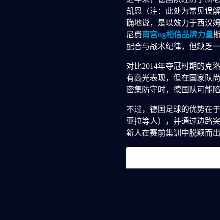
凯恩（注：此处为常见误
确地说，是以效力于西汉
尼费
南宫ng相信品牌力量
配合与战术纪律，但缺乏
对比2014年夺冠时期的
有高光表现，但在国家队尚
密集防守时，德国队可能陷
不过，德国足球的优势在
亚拉等人），并通过边路
新人在赛前集训中脱颖而