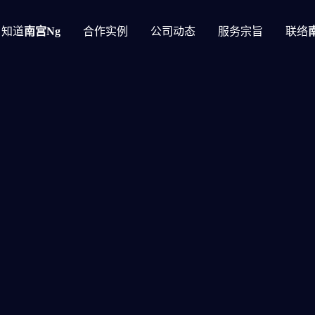
知道
南宫ng
合作实例
公司动态
服务宗旨
联络