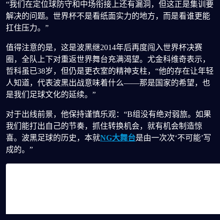
“我们在定位球防守和中场衔接上还有漏洞，但这正是集训要
解决的问题。世界杯不是看纸面实力的地方，而是看谁更能
扛住压力。”
值得注意的是，这是波黑继2014年后再度闯入世界杯决赛
圈，全队上下对重返世界舞台充满渴望。尤金科维奇表示，
哲科虽已38岁，但仍是更衣室的精神支柱，“他的存在让年轻
人知道，代表波黑出战意味着什么——那是国家的希望，也
是我们足球文化的延续。”
对于出线前景，他保持谨慎乐观：“B组没有绝对弱旅。如果
我们能打出自己的节奏，抓住转换机会，就有机会制造惊
喜。波黑足球的历史，本就
NG大舞台
是由一次次‘不可能’写
成的。”