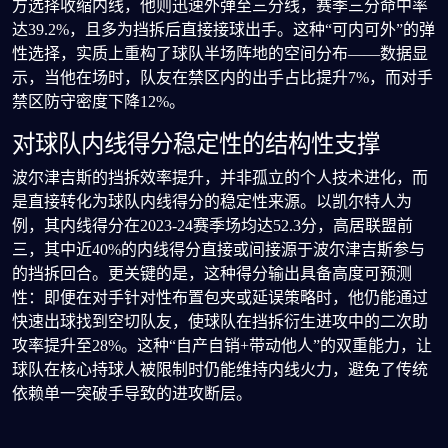
方选择收缩内线，他则迅速外弹至三分线，赛季三分命中率
达39.2%，且多为挡拆后直接接球出手。这种“可内可外”的弹
性选择，实质上重构了球队半场阵地的空间分布——数据显
示，当他在场时，队友在禁区内的出手占比提升7%，而对手
禁区防守密度下降12%。
对球队内线得分稳定性的结构性支撑
波尔津吉斯的挡拆效率提升，并非孤立的个人技术进化，而
是直接转化为球队内线得分的稳定性来源。以凯尔特人为
例，其内线得分在2023-24赛季场均达52.3分，高居联盟前
三，其中近40%的内线得分直接或间接源于波尔津吉斯参与
的挡拆回合。更关键的是，这种得分输出具备高度可预测
性：即便在对手针对性布置包夹或延误策略时，他仍能通过
快速出球找到空切队友，使球队在挡拆衍生进攻中的二次助
攻率提升至28%。这种“自产自销+带动他人”的双重能力，让
球队在核心持球人被限制时仍能维持内线火力，避免了传统
依赖单一突破手导致的进攻断层。