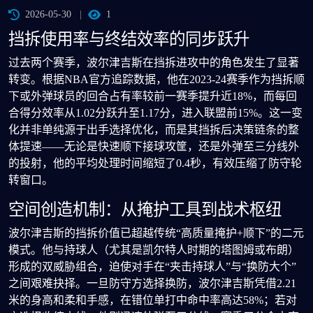
2026-05-30
1
挡拆使用率与终结效率的同步跃升
过去两个赛季，波尔津吉斯在挡拆进攻中的角色发生了显著
转变。根据NBA官方追踪数据，他在2023-24赛季作为挡拆顺
下或外弹球员的回合占有率较前一赛季提升近18%，而每回
合得分效率从1.02分跃升至1.17分，进入联盟前15%。这一变
化并非单纯源于出手选择优化，而是其挡拆后决策链条的整
体提速——无论是快速顺下接球攻筐，还是外弹至三分线外
的投射，他的平均处理时间缩短了0.4秒，有效压缩了防守轮
转窗口。
空间创造机制：从掩护工具到战术枢纽
波尔津吉斯的挡拆价值已超越传统“高质量掩护+顺下”的二元
模式。他与持球人（尤其是凯尔特人时期的塔图姆或布朗）
形成的双威胁组合，迫使对手在“夹击持球人”与“换防大个”
之间艰难抉择。一旦防守方选择换防，波尔津吉斯凭借2.21
米的身高和柔和手感，在错位单打中命中率高达58%；若对