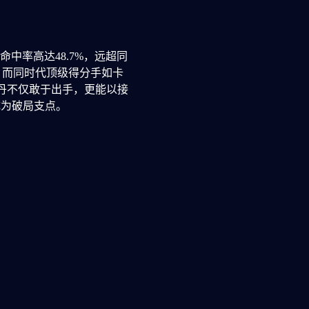
命中率高达48.7%，远超同
%，而同时代顶级得分手如卡
着乔丹不仅敢于出手，更能以接
成为破局支点。
术体系在此阶段常采用“清
看似低效，实则通过两点实
G大舞台
作分类估算），远
.3%，说明其在吸引防守后
得分，包夹则暴露弱侧空位。
依赖大量挡拆与三分威胁拉
显示，乔丹关键时刻中距离
在缺乏战术红利的情况下，依
马斯试图以同样方式回应