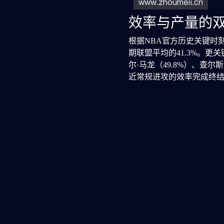
效率与产量的
根据NBA官方历史关键时刻数
期联盟平均的41.3%。更
尔·马龙（49.8%）、查
近常规进攻的效率完成终
与当代持球核心依赖挡拆创
空一侧”策略，由乔丹在翼
现压制：其一，乔丹生涯关键时刻
高于同位置球员；其二，防
能有效惩罚轮转漏洞。这种
与现代持球核
对比斯蒂芬·库里或卢卡·
扯空间，而乔丹时代缺乏
出手占比达67%，而库里
靠个人技术与心理素质强行