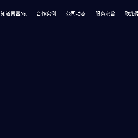
知道
南宫ng
合作实例
公司动态
服务宗旨
联络