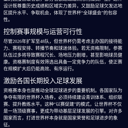
设计既尊重历史成绩和区域实力差异，又鼓励足球欠发达地
区提升水平、争取机会，体现了世界杯“全球盛会”的包容
性。
控制赛事规模与运营可行性
尽管2026年扩军至48队，但世界杯仍需考虑主办国的接待能
力、赛程安排、转播节奏和球迷体验。若无资格限制，参赛
队伍过多将导致赛程冗长、场地压力剧增，甚至影响球员健
康。资格赛制度有效筛选出具备一定竞争力的队伍，使正赛
在规模扩大后仍能高效、有序运行。
激励各国长期投入足球发展
资格赛本身也是推动全球足球进步的重要机制。各国家队为
争夺有限的世界杯入场券，必须持续建设青训体系、组织联
赛、提升教练水平。这种“以赛促建”的模式，让世界杯不仅
是一场顶级赛事，更成为带动基层足球发展的引擎。对许多
国家而言，打进世界杯本身就是国家荣誉和足球进步的象
征。