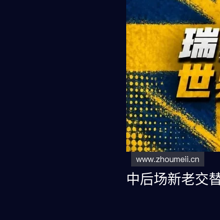
中后场新老交
瑞典队近年来正经历阵容
安森等人开始承担更多责