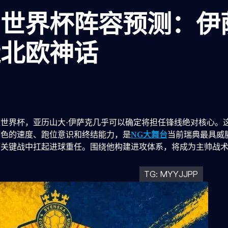
26世界杯阵容预测：
造北欧神话
加墨世界杯，亚历山大·伊萨克几乎可以确定将担任锋线绝对核心。
出色的速度、跑位意识和终结能力，是
NG大舞台
当前瑞典最具威
在关键战中扛起进球重任。围绕他构建进攻体系，将成为主帅战