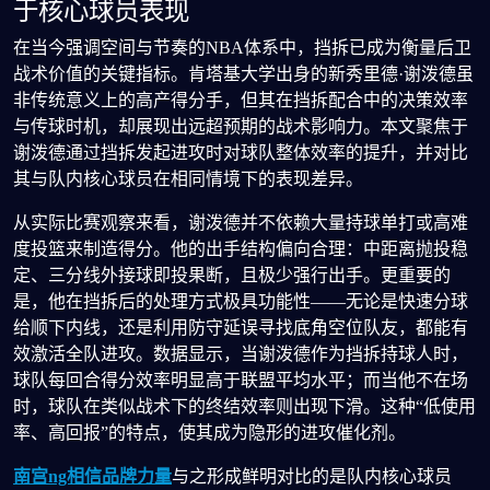
于核心球员表现
在当今强调空间与节奏的NBA体系中，挡拆已成为衡量后卫
战术价值的关键指标。肯塔基大学出身的新秀里德·谢泼德虽
非传统意义上的高产得分手，但其在挡拆配合中的决策效率
与传球时机，却展现出远超预期的战术影响力。本文聚焦于
谢泼德通过挡拆发起进攻时对球队整体效率的提升，并对比
其与队内核心球员在相同情境下的表现差异。
从实际比赛观察来看，谢泼德并不依赖大量持球单打或高难
度投篮来制造得分。他的出手结构偏向合理：中距离抛投稳
定、三分线外接球即投果断，且极少强行出手。更重要的
是，他在挡拆后的处理方式极具功能性——无论是快速分球
给顺下内线，还是利用防守延误寻找底角空位队友，都能有
效激活全队进攻。数据显示，当谢泼德作为挡拆持球人时，
球队每回合得分效率明显高于联盟平均水平；而当他不在场
时，球队在类似战术下的终结效率则出现下滑。这种“低使用
率、高回报”的特点，使其成为隐形的进攻催化剂。
南宫ng相信品牌力量
与之形成鲜明对比的是队内核心球员