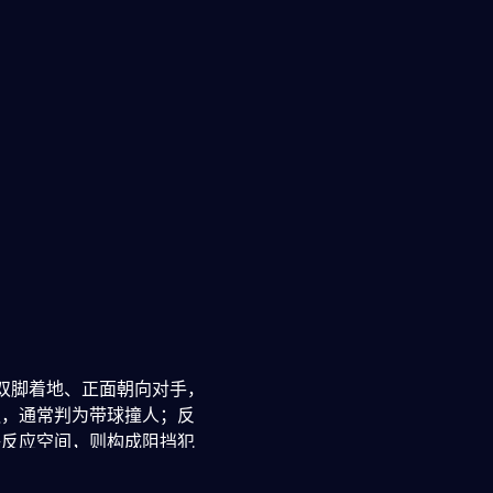
已双脚着地、正面朝向对手，
触，通常判为带球撞人；反
够反应空间，则构成阻挡犯