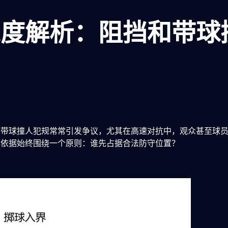
深度解析：阻挡和带球
与带球撞人犯规常常引发争议，尤其在高速对抗中，观众甚至球
心依据始终围绕一个原则：谁先占据合法防守位置？