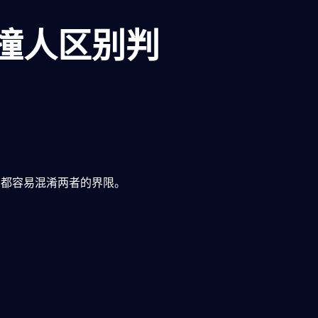
撞人区别判
员都容易混淆两者的界限。